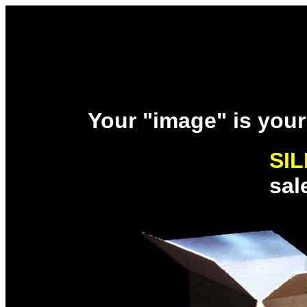
Your "image" is your .
SI
sa